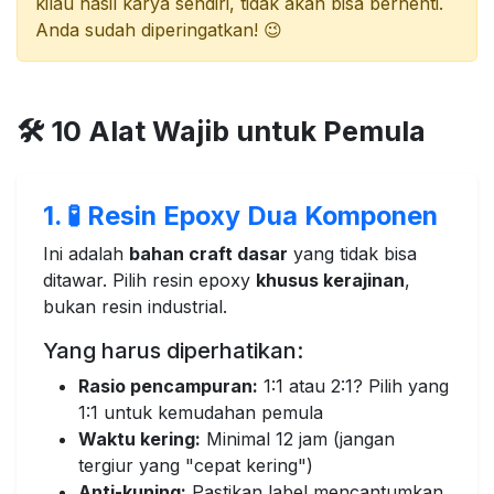
kilau hasil karya sendiri, tidak akan bisa berhenti.
Anda sudah diperingatkan! 😉
🛠️ 10 Alat Wajib untuk Pemula
1. 🧪 Resin Epoxy Dua Komponen
Ini adalah
bahan craft dasar
yang tidak bisa
ditawar. Pilih resin epoxy
khusus kerajinan
,
bukan resin industrial.
Yang harus diperhatikan:
Rasio pencampuran:
1:1 atau 2:1? Pilih yang
1:1 untuk kemudahan pemula
Waktu kering:
Minimal 12 jam (jangan
tergiur yang "cepat kering")
Anti-kuning:
Pastikan label mencantumkan